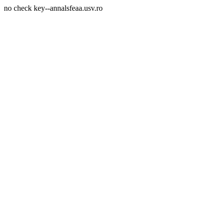
no check key--annalsfeaa.usv.ro